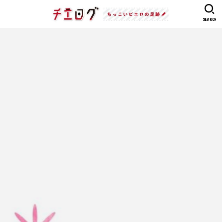
SEARCH